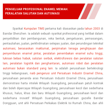
PENGELUAR PROFESIONAL ENAMEL MEWAH.
PERALATAN SALUTAN DAN AUTOMASI
Syarikat
Kumpulan TIMS
pertama kali diasaskan pada
tahun 2003
di
Bandar Shenzhen. Ia adalah sebuah syarikat profesional yang terlibat dalam
penyelidikan dan pembangunan, reka bentuk, pengeluaran, pemasangan,
pentauliahan, jualan, perkhidmatan selepas jualan, dan perundingan teknikal
automasi, berasaskan maklumat, penjimatan tenaga penghijauan dan
penyemburan enamel pintar, peralatan penembakan enamel suhu tinggi,
lukisan bebas habuk, salutan serbuk, elektroforesis dan peralatan salutan
lain, peralatan logistik dan penghantaran, automasi robot dan peralatan
automasi bukan standard yang lain.
Ia adalah perusahaan berteknologi
tinggi kebangsaan,
naib pengerusi unit Persatuan Industri Enamel China
,
perusahaan penanda aras Persatuan Industri Enamel China, perusahaan
demonstrasi harta intelek Wilayah Guangdong, perusahaan patuh kontrak
dan boleh dipercayai Wilayah Guangdong, perusahaan kecil dan sederhana
khusus, halus, khas dan baru Wilayah Guangdong, perusahaan kecil dan
sederhana inovatif Wilayah Guangdong, perusahaan gazelle Bandar
Dongguan, unit ahli Persatuan Perkakas Elektrik Isi Rumah China, dan ahli