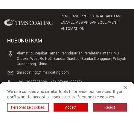
PENGILANG PROFESIONAL SALUTAN
ENAMEL MEWAH DAN EQULPMENT
AUTOMATLON
HUBUNGI KAMI
Alamat ibu pejabat:Taman Perindustrian Peralatan Pintar TIMS,
Qiaoxin West Rd No2, Bandar Qiaotou, Bandar Dongguan, Wilayah
Guangdong, China
timscoating@timscoating.com
+86 13923785098，+86 076981028676
We use cookies and similar tools to provide our services. If you
Hong Kong TIMS: Tingkat 8, Beihai Business Mansion, 302
don't want to accept all cookies, click Personalize cookies.
Empress Street, Shanghuan, Hong Kong, China
Personalize cookies
Accept
Reject
Shenzhen TIMS: No.1, Qianwan lst Road, Qianhai Shenzhen-
Hongkong Cooperation Zone, Shenzhen City.Guangdong Province, China
Hubei TIMS:Taman Perindustrian Teknologi Termaju TIMS, Jalan
Xianhe, Daerah Yunmeng, China