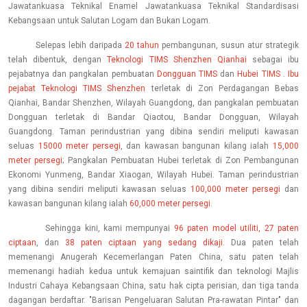
Jawatankuasa Teknikal Enamel Jawatankuasa Teknikal Standardisasi
Kebangsaan untuk Salutan Logam dan Bukan Logam.
Selepas lebih daripada
20 tahun
pembangunan, susun atur strategik
telah dibentuk, dengan
Teknologi TIMS Shenzhen Qianhai
sebagai ibu
pejabatnya dan pangkalan pembuatan
Dongguan TIMS
dan
Hubei TIMS
.
Ibu
pejabat Teknologi TIMS Shenzhen
terletak di Zon Perdagangan Bebas
Qianhai, Bandar Shenzhen, Wilayah Guangdong, dan pangkalan pembuatan
Dongguan terletak di Bandar Qiaotou, Bandar Dongguan, Wilayah
Guangdong. Taman perindustrian yang dibina sendiri meliputi kawasan
seluas
15000 meter persegi
, dan kawasan bangunan kilang ialah
15,000
meter persegi
; Pangkalan Pembuatan Hubei terletak di Zon Pembangunan
Ekonomi Yunmeng, Bandar Xiaogan, Wilayah Hubei. Taman perindustrian
yang dibina sendiri meliputi kawasan seluas
100,000 meter persegi
dan
kawasan bangunan kilang ialah
60,000 meter persegi.
Sehingga kini, kami mempunyai
96 paten model utiliti, 27 paten
ciptaan
, dan
38 paten ciptaan yang sedang dikaji.
Dua paten telah
memenangi Anugerah Kecemerlangan Paten China, satu paten telah
memenangi hadiah kedua untuk kemajuan saintifik dan teknologi Majlis
Industri Cahaya Kebangsaan China, satu hak cipta perisian, dan tiga tanda
dagangan berdaftar. "Barisan Pengeluaran Salutan Pra-rawatan Pintar" dan