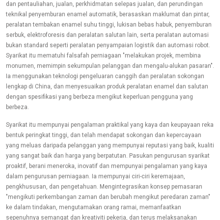
dan pentauliahan, jualan, perkhidmatan selepas jualan, dan perundingan
teknikal penyemburan enamel automatik, berasaskan maklumat dan pintar,
peralatan tembakan enamel suhu tinggi, lukisan bebas habuk, penyemburan
serbuk, elektroforesis dan peralatan salutan lain, serta peralatan automasi
bukan standard seperti peralatan penyampaian logistik dan automasi robot.
Syarikat itu mematuhi falsafah perniagaan "melakukan projek, membina
monumen, memimpin sekumpulan pelanggan dan mengalu-alukan pasaran".
Ia menggunakan teknologi pengeluaran canggih dan peralatan sokongan
lengkap di China, dan menyesuaikan produk peralatan enamel dan salutan
dengan spesifikasi yang berbeza mengikut keperluan pengguna yang
berbeza.
Syarikat itu mempunyai pengalaman praktikal yang kaya dan keupayaan reka
bentuk peringkat tinggi, dan telah mendapat sokongan dan kepercayaan
yang meluas daripada pelanggan yang mempunyai reputasi yang baik, kualiti
yang sangat baik dan harga yang berpatutan. Pasukan pengurusan syarikat
proaktif, berani meneroka, inovatif dan mempunyai pengalaman yang kaya
dalam pengurusan perniagaan. Ia mempunyai ciri-ciri keremajaan,
pengkhususan, dan pengetahuan. Mengintegrasikan konsep pemasaran
"mengikuti perkembangan zaman dan berubah mengikut peredaran zaman"
ke dalam tindakan, mengutamakan orang ramai, memanfaatkan
sepenuhnya semangat dan kreativiti pekerja, dan terus melaksanakan