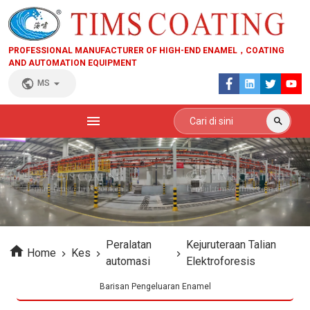
PROFESSIONAL MANUFACTURER OF HIGH-END ENAMEL，COATING
AND AUTOMATION EQUIPMENT
MS
Peralatan
Kejuruteraan Talian
Home
Kes
automasi
Elektroforesis
Barisan Pengeluaran Enamel