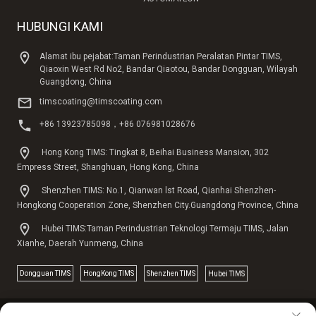
HUBUNGI KAMI
Alamat ibu pejabat:Taman Perindustrian Peralatan Pintar TIMS,
Qiaoxin West Rd No2, Bandar Qiaotou, Bandar Dongguan, Wilayah
Guangdong, China
timscoating@timscoating.com
+86 13923785098，+86 076981028676
Hong Kong TIMS: Tingkat 8, Beihai Business Mansion, 302
Empress Street, Shanghuan, Hong Kong, China
Shenzhen TIMS: No.1, Qianwan lst Road, Qianhai Shenzhen-
Hongkong Cooperation Zone, Shenzhen City.Guangdong Province, China
Hubei TIMS:Taman Perindustrian Teknologi Termaju TIMS, Jalan
Xianhe, Daerah Yunmeng, China
Dongguan TlMS
HongKong TIMS
Shenzhen TIMS
Hubei TIMS
Hak Cipta @2025 SALUTAN TIMS. Hakcipta terpelihara
Dasar Privasi